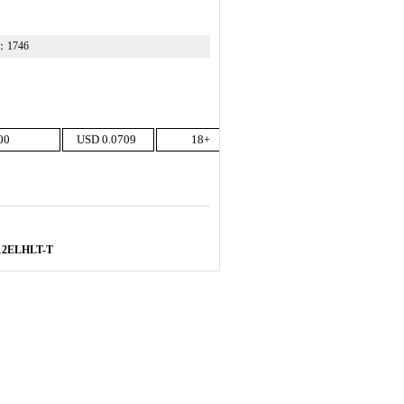
数：
1746
00
USD 0.0709
18+
12ELHLT-T